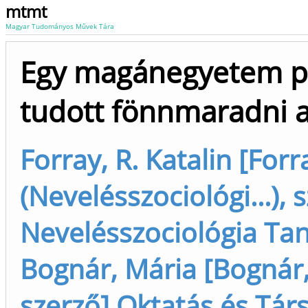
mtmt
Magyar Tudományos Művek Tára
Egy magánegyetem pá
tudott fönnmaradni a
Forray, R. Katalin [Forr
(Nevelésszociológi...),
Nevelésszociológia Tan
Bognár, Mária [Bognár,
szerző] Oktatás és Tá