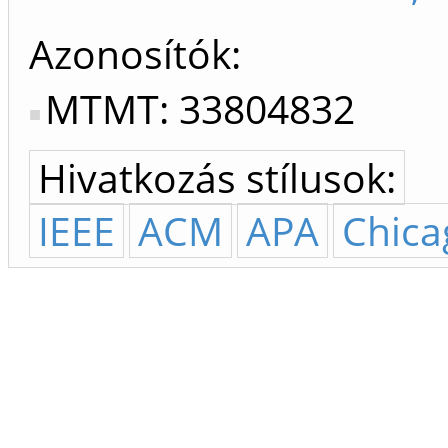
Azonosítók
MTMT: 33804832
Hivatkozás stílusok:
IEEE
ACM
APA
Chica