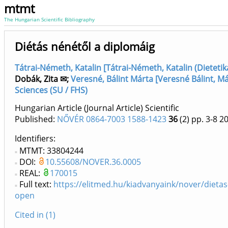
mtmt
The Hungarian Scientific Bibliography
Diétás nénétől a diplomáig
Tátrai-Németh, Katalin [Tátrai-Németh, Katalin (Dietetik
Dobák, Zita ✉
;
Veresné, Bálint Márta [Veresné Bálint, Má
Sciences (SU / FHS)
Hungarian Article (Journal Article) Scientific
Published:
NŐVÉR 0864-7003 1588-1423
36
(2)
pp. 3-8
2
Identifiers
MTMT: 33804244
DOI:
10.55608/NOVER.36.0005
REAL:
170015
Full text:
https://elitmed.hu/kiadvanyaink/nover/dietas
open
Cited in (1)