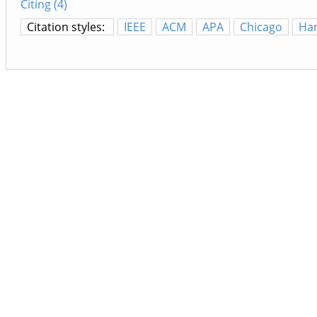
Citing (4)
Citation styles:
IEEE
ACM
APA
Chicago
Ha