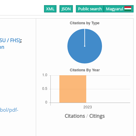
XML
JSON
Public search
Magyarul
SU / FHS)
;
on
bol/pdf-
Citations
/
Citings