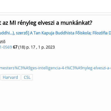
t az MI rényleg elveszi a munkánkat?
dhi...), szerző] A Tan Kapuja Buddhista Főiskola; Filozófia Do
ztő
1-0569
67
(18)
p. 17
, 1 p.
2023
-mesters%C3%A9ges-intelligencia-4-t%C3%A9nyleg-elveszi
Harvard
CSL