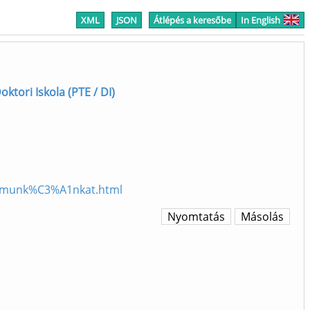
XML
JSON
Átlépés a keresőbe
In English
ktori Iskola (PTE / DI)
-a-munk%C3%A1nkat.html
Nyomtatás
Másolás