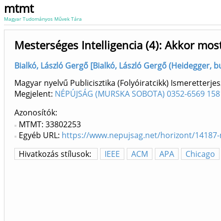
mtmt
Magyar Tudományos Művek Tára
Mesterséges Intelligencia (4): Akkor mos
Bialkó, László Gergő [Bialkó, László Gergő (Heidegger, bud
Magyar nyelvű Publicisztika (Folyóiratcikk) Ismeretterjes
Megjelent:
NÉPÚJSÁG ( MURSKA SOBOTA ) 0352-6569 158
Azonosítók
MTMT: 33802253
Egyéb URL:
https://www.nepujsag.net/horizont/14187
Hivatkozás stílusok:
IEEE
ACM
APA
Chicago