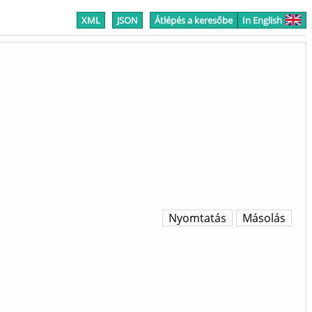
XML
JSON
Átlépés a keresőbe
In English
Nyomtatás
Másolás