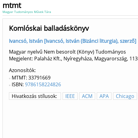
mtmt
Magyar Tudományos Művek Tára
Komlóskai balladáskönyv
Ivancsó, István [Ivancsó, István (Bizánci liturgia), szerző]
Magyar nyelvű Nem besorolt (Könyv) Tudományos
Megjelent: Palaház Kft., Nyíregyháza, Magyarország, 113
Azonosítók
MTMT: 33791669
ISBN:
9786158224826
Hivatkozás stílusok:
IEEE
ACM
APA
Chicago