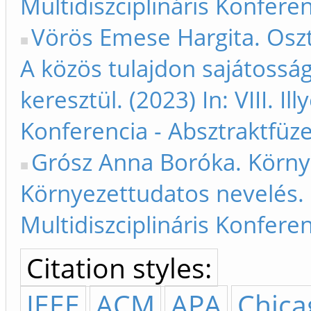
Multidiszciplináris Konfere
Vörös Emese Hargita. Oszt
A közös tulajdon sajátoss
keresztül. (2023) In: VIII. Il
Konferencia - Absztraktfüze
Grósz Anna Boróka. Környe
Környezettudatos nevelés. (2
Multidiszciplináris Konfere
Citation styles:
IEEE
ACM
APA
Chica