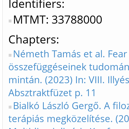
Identifiers
MTMT: 33788000
Chapters
Németh Tamás et al. Fear 
összefüggéseinek tudomány
mintán. (2023) In: VIII. Illy
Absztraktfüzet p. 11
Bialkó László Gergő. A filo
terápiás megközelítése. (2023