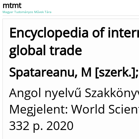
mtmt
Magyar Tudományos Művek Tára
Encyclopedia of inte
global trade
Spatareanu, M [szerk.]
Angol nyelvű Szakkön
Megjelent: World Scient
332 p.
2020