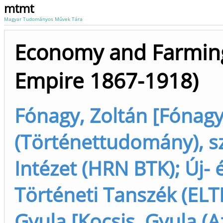
mtmt
Magyar Tudományos Művek Tára
Economy and Farming
Empire 1867-1918)
Fónagy, Zoltán [Fónagy
(Történettudomány), s
Intézet (HRN BTK); Új- 
Történeti Tanszék (ELTE
Gyula [Kocsis, Gyula (Az