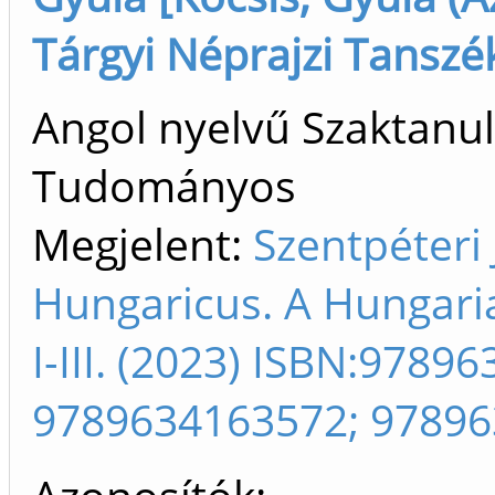
Tárgyi Néprajzi Tanszék
Angol nyelvű Szaktanu
Tudományos
Megjelent:
Szentpéteri
Hungaricus. A Hungaria
I-III. (2023) ISBN:978
9789634163572; 9789