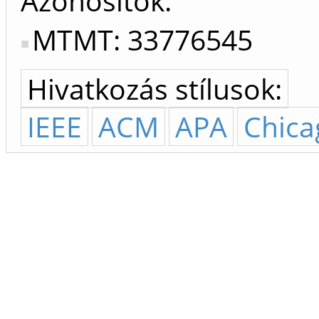
Azonosítók
MTMT: 33776545
Hivatkozás stílusok:
IEEE
ACM
APA
Chica