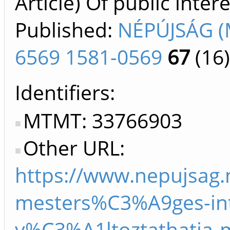
Article) Of public inter
Published:
NÉPÚJSÁG (
6569 1581-0569
67
(16)
Identifiers
MTMT: 33766903
Other URL:
https://www.nepujsag.
mesters%C3%A9ges-inte
v%C3%A1ltoztathatja-