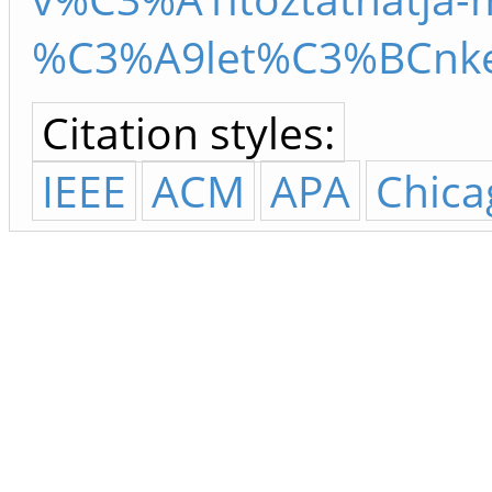
%C3%A9let%C3%BCnke
Citation styles:
IEEE
ACM
APA
Chica