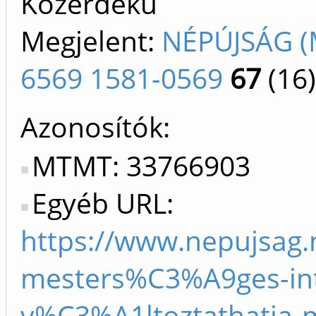
Közérdekű
Megjelent:
NÉPÚJSÁG (
6569 1581-0569
67
(16)
Azonosítók
MTMT: 33766903
Egyéb URL:
https://www.nepujsag.
mesters%C3%A9ges-inte
v%C3%A1ltoztathatja-