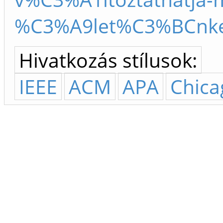
%C3%A9let%C3%BCnke
Hivatkozás stílusok:
IEEE
ACM
APA
Chica