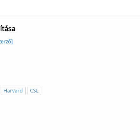
ítása
zerző]
Harvard
CSL