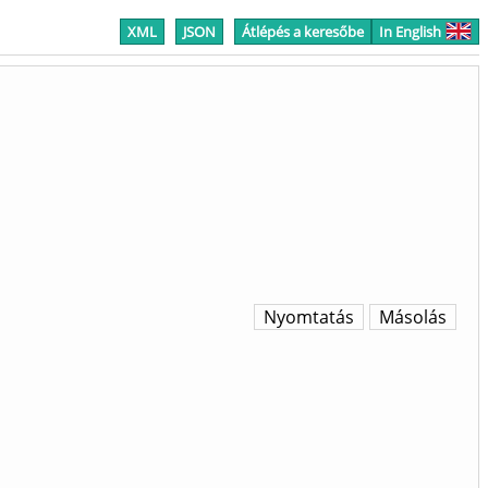
XML
JSON
Átlépés a keresőbe
In English
Nyomtatás
Másolás