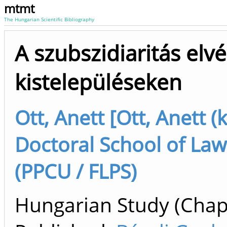
mtmt
The Hungarian Scientific Bibliography
A szubszidiaritás elv
kistelepüléseken
Ott, Anett [Ott, Anett (
Doctoral School of Law a
(PPCU / FLPS)
Hungarian Study (Chapt