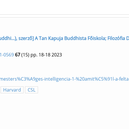
dhi...), szerző] A Tan Kapuja Buddhista Főiskola; Filozófia Do
1-0569
67
(15)
pp. 18-18
2023
9-mesters%C3%A9ges-intelligencia-1-%20amit%C5%91l-a-fe
Harvard
CSL