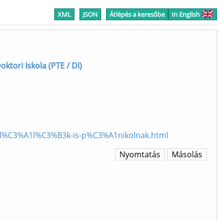
XML
JSON
Átlépés a keresőbe
In English
ktori Iskola (PTE / DI)
ltal%C3%A1l%C3%B3k-is-p%C3%A1nikolnak.html
Nyomtatás
Másolás