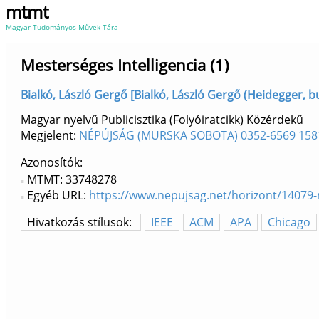
mtmt
Magyar Tudományos Művek Tára
Mesterséges Intelligencia (1)
Bialkó, László Gergő [Bialkó, László Gergő (Heidegger, bud
Magyar nyelvű Publicisztika (Folyóiratcikk) Közérdekű
Megjelent:
NÉPÚJSÁG ( MURSKA SOBOTA ) 0352-6569 158
Azonosítók
MTMT: 33748278
Egyéb URL:
https://www.nepujsag.net/horizont/1407
Hivatkozás stílusok:
IEEE
ACM
APA
Chicago