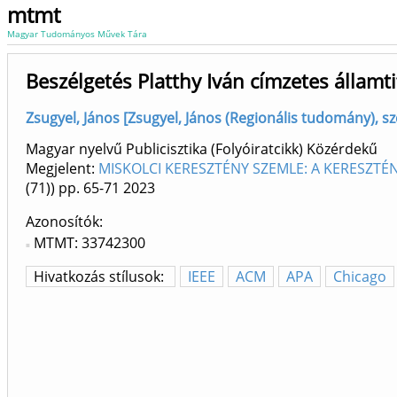
mtmt
Magyar Tudományos Művek Tára
Beszélgetés Platthy Iván címzetes államti
Zsugyel, János [Zsugyel, János (Regionális tudomány), sz
Magyar nyelvű Publicisztika (Folyóiratcikk) Közérdekű
Megjelent:
MISKOLCI KERESZTÉNY SZEMLE: A KERESZTÉ
(71))
pp. 65-71
2023
Azonosítók
MTMT: 33742300
Hivatkozás stílusok:
IEEE
ACM
APA
Chicago