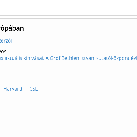
urópában
zerző]
yos
us aktuális kihívásai. A Gróf Bethlen István Kutatóközpont 
Harvard
CSL