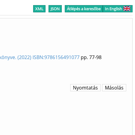
XML
JSON
Átlépés a keresőbe
In English
évkönyve. (2022) ISBN:9786156491077
pp. 77-98
Nyomtatás
Másolás