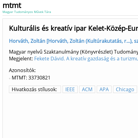
mtmt
Magyar Tudományos Művek Tára
Kulturális és kreatív ipar Kelet-Közép-E
Horváth, Zoltán [Horváth, Zoltán (Kultúrakutatás, r...), s
Magyar nyelvű Szaktanulmány (Könyvrészlet) Tudomán
Megjelent:
Fekete Dávid. A kreatív gazdaság és a turizm
Azonosítók
MTMT: 33730821
Hivatkozás stílusok:
IEEE
ACM
APA
Chicago