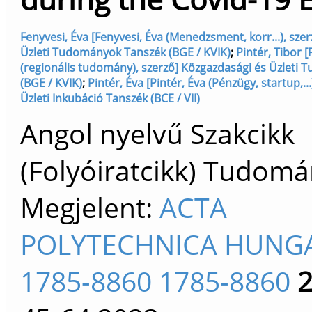
Fenyvesi, Éva [Fenyvesi, Éva (Menedzsment, korr...), sze
Üzleti Tudományok Tanszék (BGE / KVIK)
;
Pintér, Tibor [
(regionális tudomány), szerző] Közgazdasági és Üzleti
(BGE / KVIK)
;
Pintér, Éva [Pintér, Éva (Pénzügy, startup,..
Üzleti Inkubáció Tanszék (BCE / VII)
Angol nyelvű Szakcikk
(Folyóiratcikk) Tudom
Megjelent:
ACTA
POLYTECHNICA HUNG
1785-8860 1785-8860