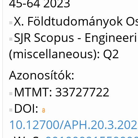
45-64
2023
X. Földtudományok Os
SJR Scopus - Engineer
(miscellaneous): Q2
Azonosítók
MTMT: 33727722
DOI:
10.12700/APH.20.3.202