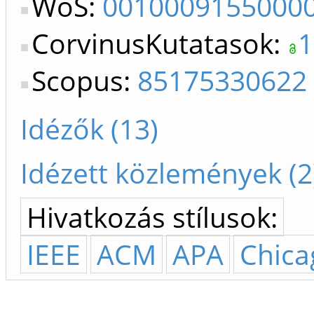
WoS:
0010009155000
CorvinusKutatasok:
1
Scopus:
85175330622
Idézők (13)
Idézett közlemények (2
Hivatkozás stílusok:
IEEE
ACM
APA
Chica