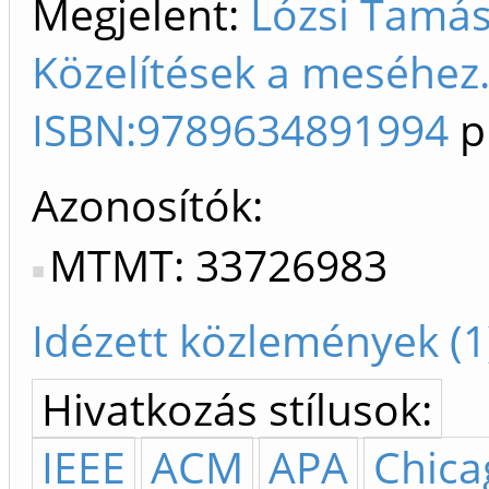
Megjelent:
Lózsi Tamás.
Közelítések a meséhez.
ISBN:9789634891994
p
Azonosítók
MTMT: 33726983
Idézett közlemények (1
Hivatkozás stílusok:
IEEE
ACM
APA
Chica