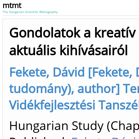
mtmt
The Hungarian Scientific Bibliography
Gondolatok a kreatív
aktuális kihívásairól
Fekete, Dávid [Fekete, 
tudomány), author] Te
Vidékfejlesztési Tansz
Hungarian Study (Chapt