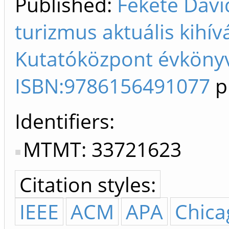
Published:
Fekete Dávid
turizmus aktuális kihív
Kutatóközpont évkönyv
ISBN:9786156491077
p
Identifiers
MTMT: 33721623
Citation styles:
IEEE
ACM
APA
Chica