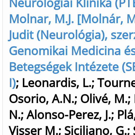
Neurológiai Klinika (PT
Molnar, M.J. [Molnár, 
Judit (Neurológia), szer
Genomikai Medicina és
Betegségek Intézete (S
I)
;
Leonardis, L.
;
Tournev
Osorio, A.N.
;
Olivé, M.
;
N.
;
Alonso-Perez, J.
;
Plá,
Visser M.
;
Siciliano, G.
;