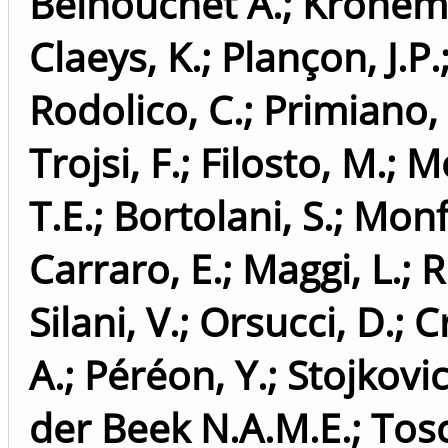
Belhouchet A.
;
Kronem
Claeys, K.
;
Plançon, J.P.
Rodolico, C.
;
Primiano,
Trojsi, F.
;
Filosto, M.
;
Mo
T.E.
;
Bortolani, S.
;
Monf
Carraro, E.
;
Maggi, L.
;
R
Silani, V.
;
Orsucci, D.
;
C
A.
;
Péréon, Y.
;
Stojkovic
der Beek N.A.M.E.
;
Tosc