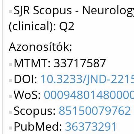
SJR Scopus - Neurolog
(clinical): Q2
Azonosítók
MTMT: 33717587
DOI:
10.3233/JND-221
WoS:
0009480148000
Scopus:
85150079762
PubMed:
36373291