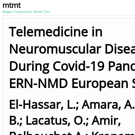
mtmt
Magyar Tudományos Művek Tára
Telemedicine in
Neuromuscular Dise
During Covid-19 Pan
ERN-NMD European 
El-Hassar, L.
;
Amara, A.
B.
;
Lacatus, O.
;
Amir,