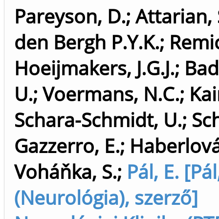
Pareyson, D.
;
Attarian, 
den Bergh P.Y.K.
;
Remic
Hoeijmakers, J.G.J.
;
Bad
U.
;
Voermans, N.C.
;
Kai
Schara-Schmidt, U.
;
Sch
Gazzerro, E.
;
Haberlová,
Voháňka, S.
;
Pál, E. [Pá
(Neurológia), szerző]