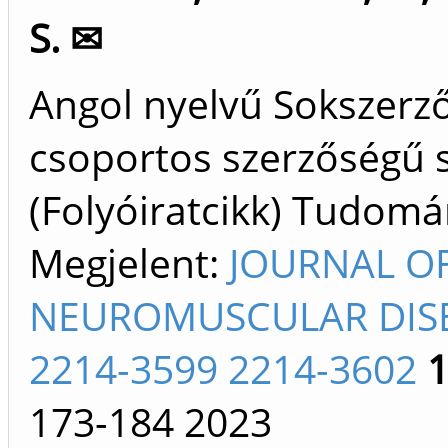
S. ✉
Angol nyelvű Sokszerz
csoportos szerzőségű 
(Folyóiratcikk) Tudom
Megjelent:
JOURNAL O
NEUROMUSCULAR DIS
2214-3599 2214-3602
173-184
2023