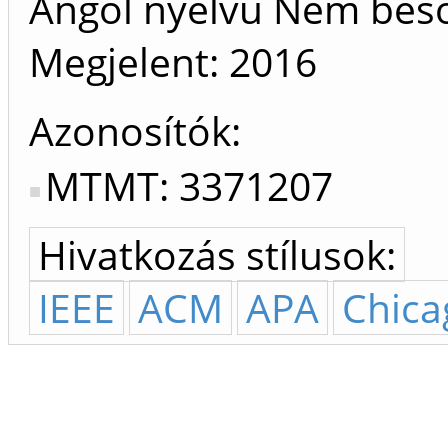
Angol nyelvű Nem bes
Megjelent:
2016
Azonosítók
MTMT: 3371207
Hivatkozás stílusok:
IEEE
ACM
APA
Chica