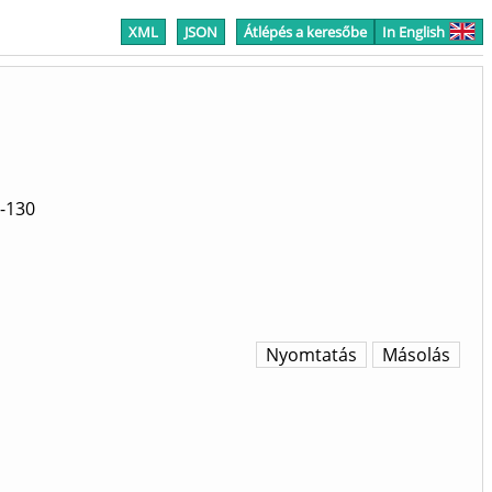
XML
JSON
Átlépés a keresőbe
In English
-130
Nyomtatás
Másolás