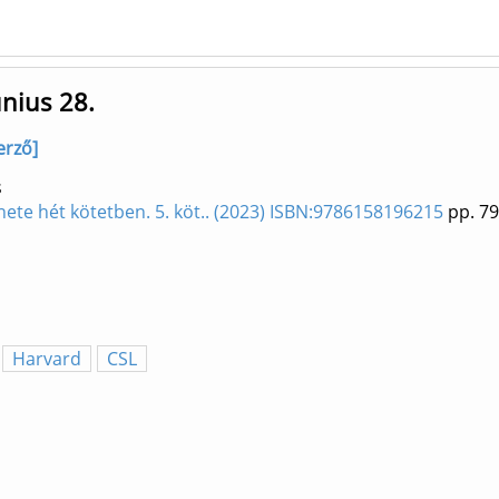
únius 28.
erző]
s
nete hét kötetben. 5. köt.. (2023) ISBN:9786158196215
pp. 79
Harvard
CSL