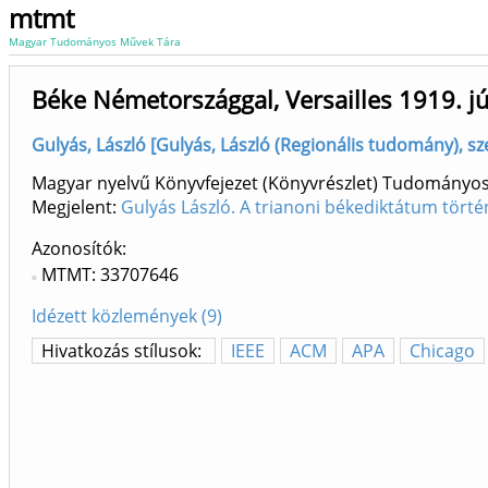
mtmt
Magyar Tudományos Művek Tára
Béke Németországgal, Versailles 1919. j
Gulyás, László [Gulyás, László (Regionális tudomány), sz
Magyar nyelvű Könyvfejezet (Könyvrészlet) Tudományo
Megjelent:
Gulyás László. A trianoni békediktátum törté
Azonosítók
MTMT: 33707646
Idézett közlemények (9)
Hivatkozás stílusok:
IEEE
ACM
APA
Chicago