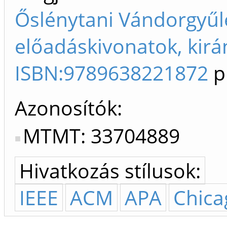
Őslénytani Vándorgyűl
előadáskivonatok, kirá
ISBN:9789638221872
p
Azonosítók
MTMT: 33704889
Hivatkozás stílusok:
IEEE
ACM
APA
Chica