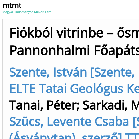
mtmt
Magyar Tudományos Művek Tára
Fiókból vitrinbe – ő
Pannonhalmi Főapát
Szente, István [Szente,
ELTE Tatai Geológus Ke
Tanai, Péter
;
Sarkadi, 
Szücs, Levente Csaba [
(Ásványtan), szerző] TT