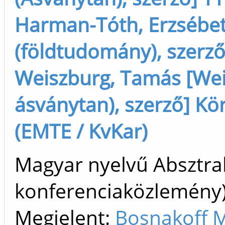
Harman-Tóth, Erzsébet
(földtudomány), szerző
Weiszburg, Tamás [Wei
ásványtan), szerző] K
(EMTE / KvKar)
Magyar nyelvű Absztrak
konferenciaközlemén
Megjelent:
Bosnakoff M