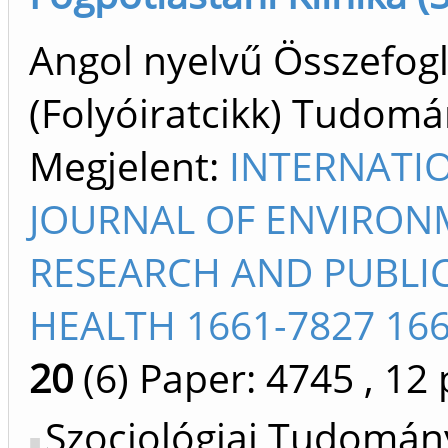
Angol nyelvű Összefogl
(Folyóiratcikk) Tudom
Megjelent:
INTERNATI
JOURNAL OF ENVIRON
RESEARCH AND PUBLI
HEALTH 1661-7827 16
20
(6)
Paper: 4745
, 12 
Szociológiai Tudomán