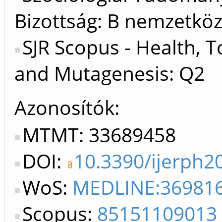
Bizottság: B nemzetköz
SJR Scopus - Health, T
and Mutagenesis: Q2
Azonosítók
MTMT: 33689458
DOI:
10.3390/ijerph2
WoS:
MEDLINE:36981
Scopus:
85151109013