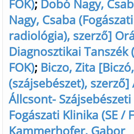
FOK)
;
Dobó Nagy, Csab
Nagy, Csaba (Fogászati
radiológia), szerző] Orá
Diagnosztikai Tanszék (
FOK)
;
Biczo, Zita [Biczó,
(szájsebészet), szerző] 
Állcsont- Szájsebészeti
Fogászati Klinika (SE / 
Kammerhofer, Gabor