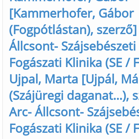
[Kammerhofer, Gábor
(Fogpótlástan), szerző]
Állcsont- Szájsebészeti
Fogászati Klinika (SE / 
Ujpal, Marta [Ujpál, Má
(Szájüregi daganat...), 
Arc- Állcsont- Szájsebé
Fogászati Klinika (SE / 