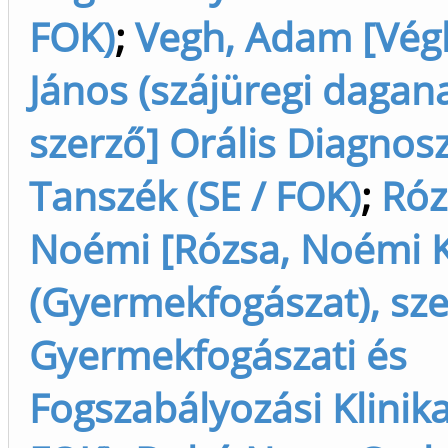
FOK)
;
Vegh, Adam [Vég
János (szájüregi daganat
szerző] Orális Diagnosz
Tanszék (SE / FOK)
;
Róz
Noémi [Rózsa, Noémi K
(Gyermekfogászat), sze
Gyermekfogászati és
Fogszabályozási Klinika