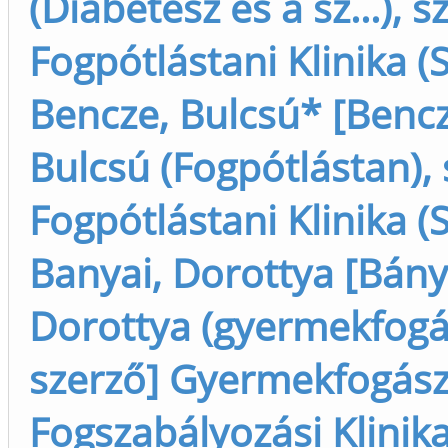
(Diabétesz és a sz...), s
Fogpótlástani Klinika (
Bencze, Bulcsú* [Bencz
Bulcsú (Fogpótlástan), 
Fogpótlástani Klinika (
Banyai, Dorottya [Bány
Dorottya (gyermekfogász
szerző] Gyermekfogász
Fogszabályozási Klinika