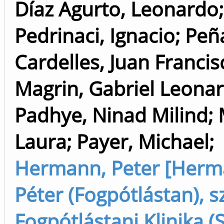
Díaz Agurto, Leonardo
;
Pedrinaci, Ignacio
;
Peñ
Cardelles, Juan Francis
Magrin, Gabriel Leona
Padhye, Ninad Milind
;
Laura
;
Payer, Michael
;
Hermann, Peter [Herm
Péter (Fogpótlástan), s
Fogpótlástani Klinika (