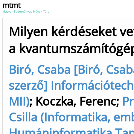
mtmt
Magyar Tudományos Művek Tára
Milyen kérdéseket vet
a kvantumszámítógé
Biró, Csaba [Biró, Csa
szerző] Információtech
MII)
;
Koczka, Ferenc
;
Pr
Csilla (Informatika, emb
Humáninformatika Tansz