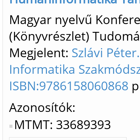
Magyar nyelvű Konfer
(Könyvrészlet) Tudom
Megjelent:
Szlávi Péte
Informatika Szakmódsze
ISBN:9786158060868
p
Azonosítók
MTMT: 33689393