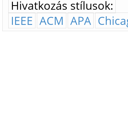
Hivatkozás stílusok:
IEEE
ACM
APA
Chica