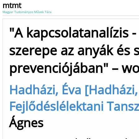
mtmt
Magyar Tudományos Művek Tára
"A kapcsolatanalízis 
szerepe az anyák és 
prevenciójában" – w
Hadházi, Éva [Hadházi, 
Fejlődéslélektani Tansz
Ágnes