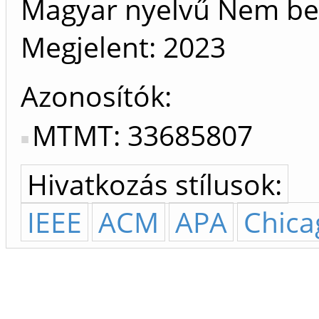
Magyar nyelvű Nem be
Megjelent:
2023
Azonosítók
MTMT: 33685807
Hivatkozás stílusok:
IEEE
ACM
APA
Chica