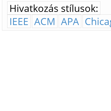
Hivatkozás stílusok:
IEEE
ACM
APA
Chica