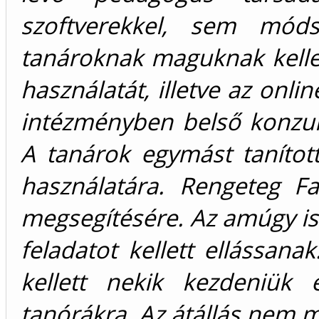
szoftverekkel, sem móds
tanároknak maguknak kelle
használatát, illetve az onli
intézményben belső konzult
A tanárok egymást tanítot
használatára. Rengeteg F
megsegítésére. Az amúgy i
feladatot kellett ellássan
kellett nekik kezdeniük e
tanórákra. Az átállás nem