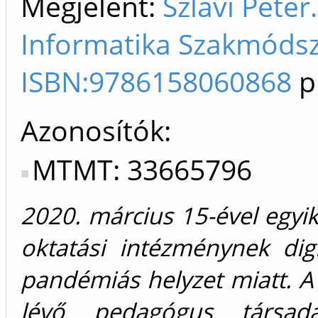
Megjelent:
Szlávi Péte
Informatika Szakmódsze
ISBN:9786158060868
p
Azonosítók
MTMT: 33665796
2020. március 15-ével egyik
oktatási intézménynek digi
pandémiás helyzet miatt. A
lévő pedagógus társa