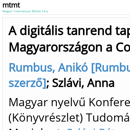
mtmt
Magyar Tudományos Művek Tára
A digitális tanrend ta
Magyarországon a Cov
Rumbus, Anikó [Rumbus
szerző]
;
Szlávi, Anna
Magyar nyelvű Konfer
(Könyvrészlet) Tudom