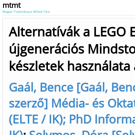
mtmt
Magyar Tudományos Művek Tára
Alternatívák a LEGO E
újgenerációs Mindsto
készletek használata
Gaál, Bence [Gaál, Benc
szerző] Média- és Okta
(ELTE / IK); PhD Informa
IK)
;
Solymos, Dóra [Sol