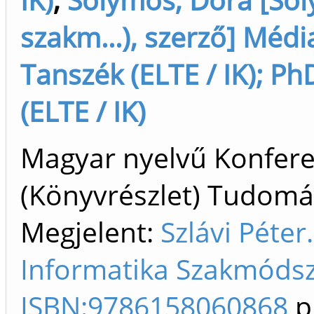
szakm...), szerző] Médi
Tanszék (ELTE / IK); Ph
(ELTE / IK)
Magyar nyelvű Konfer
(Könyvrészlet) Tudom
Megjelent:
Szlávi Péte
Informatika Szakmódsze
ISBN:9786158060868
p