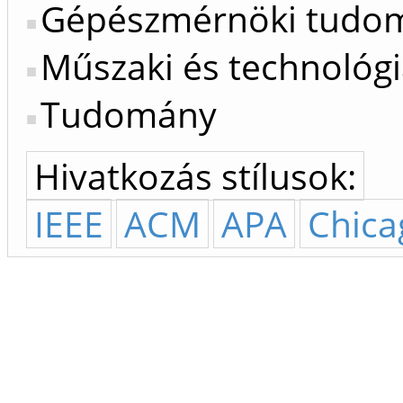
Gépészmérnöki tudo
Műszaki és technológ
Tudomány
Hivatkozás stílusok:
IEEE
ACM
APA
Chica