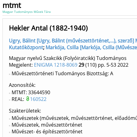
mtmt
Magyar Tudományos Művek Tára
Hekler Antal (1882-1940)
Ugry, Bálint [Ugry, Bálint (művészettörténet,...), szer
Kutatóközpont
;
Markója, Csilla [Markója, Csilla (Művésze
Magyar nyelvű Szakcikk (Folyóiratcikk) Tudományos
Megjelent:
ENIGMA 1218-8069
29
(110)
pp. 5-53
2022
Művészettörténeti Tudományos Bizottság: A
Azonosítók
MTMT: 33644590
REAL:
160522
Szakterületek:
Művészetek (művészetek, művészettörténet, előadómű
Művészetek, művészettörténet
Művészet- és építészettörténet