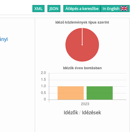
XML
JSON
Átlépés a keresőbe
In English
ányi
Idézők
/
Idézések