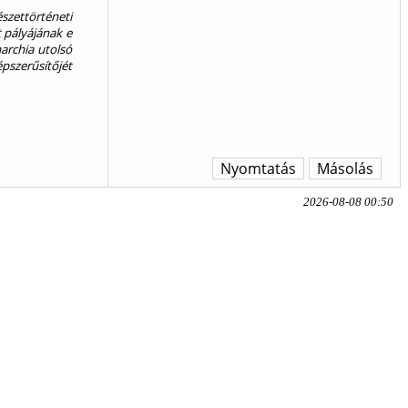
zettörténeti
t pályájának e
archia utolsó
pszerűsítőjét
Nyomtatás
Másolás
2026-08-08 00:50