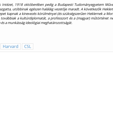
os Intézet, 1918 októberében pedig a Budapesti Tudományegyetem Művés
gazgatta, utóbbinak egészen haláláig vezetője maradt. A következők Hekler
repet kapnak a kinevezés körülményei (és szükségszerűen Heklernek a Mon
A továbbiak a kultúrdiplomatát, a professzort és a (magyar) műtörténet né
ya és a munkásság ideológiai meghatározottságát.
Harvard
CSL