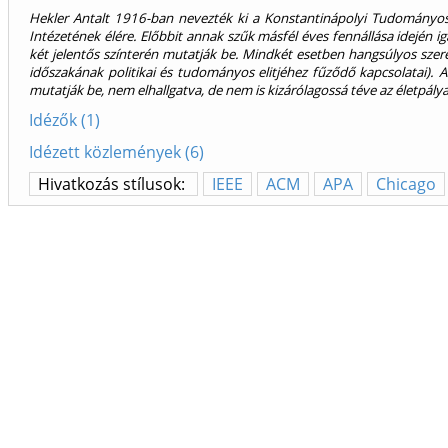
Hekler Antalt 1916-ban nevezték ki a Konstantinápolyi Tudomány
Intézetének élére. Előbbit annak szűk másfél éves fennállása idején i
két jelentős színterén mutatják be. Mindkét esetben hangsúlyos sze
időszakának politikai és tudományos elitjéhez fűződő kapcsolatai). 
mutatják be, nem elhallgatva, de nem is kizárólagossá téve az életpál
Idézők (1)
Idézett közlemények (6)
Hivatkozás stílusok:
IEEE
ACM
APA
Chicago