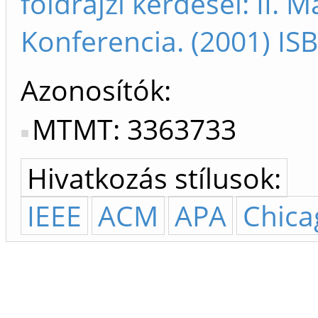
földrajzi kérdései: II. M
Konferencia. (2001) I
Azonosítók
MTMT: 3363733
Hivatkozás stílusok:
IEEE
ACM
APA
Chica