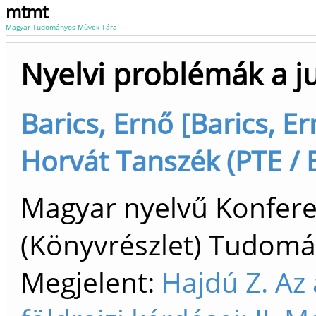
mtmt
Magyar Tudományos Művek Tára
Nyelvi problémák a 
Barics, Ernő [Barics, Er
Horvát Tanszék (PTE / B
Magyar nyelvű Konfer
(Könyvrészlet) Tudom
Megjelent:
Hajdú Z. Az 