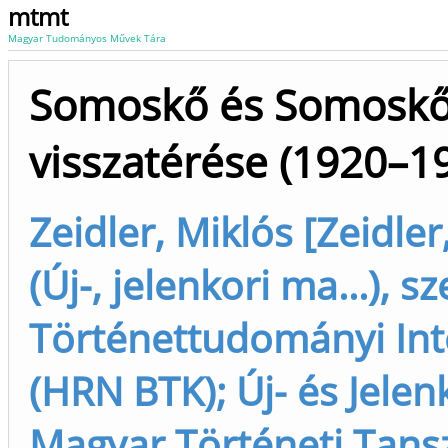
mtmt
Magyar Tudományos Művek Tára
Somoskő és Somoskő
visszatérése (1920–1
Zeidler, Miklós [Zeidler
(Új-, jelenkori ma...), s
Történettudományi Int
(HRN BTK); Új- és Jelen
Magyar Történeti Tans