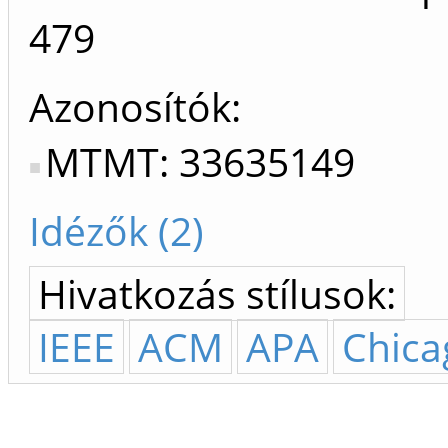
479
Azonosítók
MTMT: 33635149
Idézők (2)
Hivatkozás stílusok:
IEEE
ACM
APA
Chica