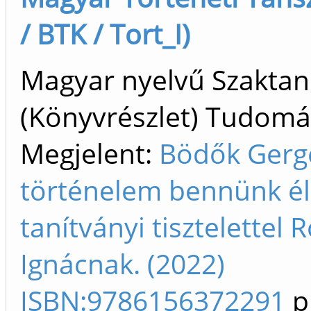
/ BTK / Tort_I)
Magyar nyelvű Szakta
(Könyvrészlet) Tudom
Megjelent:
Bödők Gerge
történelem bennünk él
tanítványi tisztelettel 
Ignácnak. (2022)
ISBN:9786156372291
p