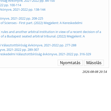
íróság évkönyve, 2021-2022 pp. 84-100
022 pp. 100-114
évkönyve, 2021-2022 pp. 138-144
könyve, 2021-2022 pp. 208-225
f Scienses - First part. (2022) Megjelent: A Kereskedelmi
ules and another arbitral institution in view of a recent decision of a
 of a Budapest seated arbitral tribunal. (2022) Megjelent: A
lmi Választottbíróság évkönyve, 2021-2022 pp. 277-288
nyve, 2021-2022 pp. 289-307
ereskedelmi Választottbíróság évkönyve, 2021-2022 pp. 316-329
Nyomtatás
Másolás
2026-08-08 20:54