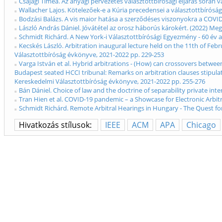
Csajági Tímea. Az anyagi pervezetés választottbírósági eljárás során
Wallacher Lajos. Kötelezőek-e a Kúria precedensei a választottbírósá
Bodzási Balázs. A vis maior hatása a szerződéses viszonyokra a COVI
László András Dániel. Jóvátétel az orosz háborús károkért. (2022) Me
Schmidt Richárd. A New York-i Választottbírósági Egyezmény - 60 év 
Kecskés László. Arbitration inaugural lecture held on the 11th of Feb
Választottbíróság évkönyve, 2021-2022 pp. 229-253
Varga István et al. Hybrid arbitrations - (How) can crossovers between 
Budapest seated HCCI tribunal: Remarks on arbitration clauses stipulatin
Kereskedelmi Választottbíróság évkönyve, 2021-2022 pp. 255-276
Bán Dániel. Choice of law and the doctrine of separability private in
Tran Hien et al. COVID-19 pandemic – a Showcase for Electronic Arbit
Schmidt Richárd. Remote Arbitral Hearings in Hungary - The Quest fo
Hivatkozás stílusok:
IEEE
ACM
APA
Chicago