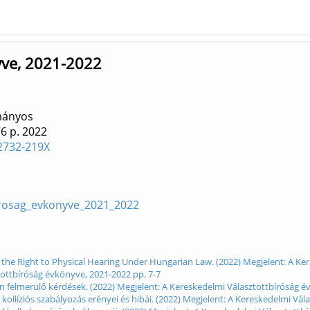
yve, 2021-2022
mányos
76 p.
2022
 2732-219X
birosag_evkonyve_2021_2022
 the Right to Physical Hearing Under Hungarian Law. (2022) Megjelent: A Ke
tottbíróság évkönyve, 2021-2022 pp. 7-7
án felmerülő kérdések. (2022) Megjelent: A Kereskedelmi Választottbíróság é
kollíziós szabályozás erényei és hibái. (2022) Megjelent: A Kereskedelmi Vá