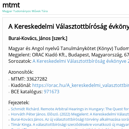
mtmt
Magyar Tudományos Művek Tára
A Kereskedelmi Választottbíróság évkön
Burai-Kovács, János [szerk.]
Magyar és Angol nyelvű Tanulmánykötet (Könyv) Tudo
Megjelent: ORAC Kiadó Kft., Budapest, Magyarország, 6
Sorozatok:
A Kereskedelmi Választottbíróság évkönyve
Azonosítók
MTMT: 33627282
Kiadónál:
https://orac.hu/A_kereskedelmi_valasztott
BCE katalógus:
971673
Fejezetek
Schmidt Richárd. Remote Arbitral Hearings in Hungary: The Quest for
Horváth Péter János. Előszó. (2022) Megjelent: A Kereskedelmi Válasz
Burai-Kovács János. Az új választottbírósági törvény alkalmazása sor
Tímár Kinga. A választottbírósági szerződésekre vonatkozó új magyar 