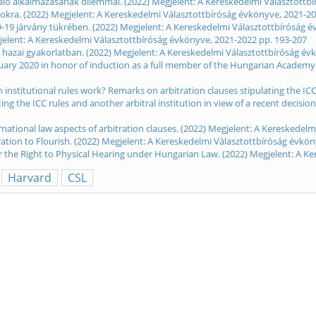
 való alkalmazásának dilemmái. (2022) Megjelent: A Kereskedelmi Választottb
gokra. (2022) Megjelent: A Kereskedelmi Választottbíróság évkönyve, 2021-2
D-19 járvány tükrében. (2022) Megjelent: A Kereskedelmi Választottbíróság 
gjelent: A Kereskedelmi Választottbíróság évkönyve, 2021-2022 pp. 193-207
a hazai gyakorlatban. (2022) Megjelent: A Kereskedelmi Választottbíróság év
ruary 2020 in honor of induction as a full member of the Hungarian Academy o
institutional rules work? Remarks on arbitration clauses stipulating the ICC r
g the ICC rules and another arbitral institution in view of a recent decision
ternational law aspects of arbitration clauses. (2022) Megjelent: A Kereskede
ration to Flourish. (2022) Megjelent: A Kereskedelmi Választottbíróság évkö
r the Right to Physical Hearing under Hungarian Law. (2022) Megjelent: A K
Harvard
CSL