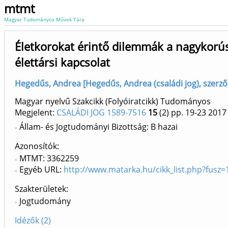
mtmt
Magyar Tudományos Művek Tára
Életkorokat érintő dilemmák a nagykorúsá
élettársi kapcsolat
Hegedűs, Andrea [Hegedűs, Andrea (családi jog), szerző]
Magyar nyelvű Szakcikk (Folyóiratcikk) Tudományos
Megjelent:
CSALÁDI JOG 1589-7516
15
(2)
pp. 19-23
2017
Állam- és Jogtudományi Bizottság: B hazai
Azonosítók
MTMT: 3362259
Egyéb URL:
http://www.matarka.hu/cikk_list.php?fusz
Szakterületek:
Jogtudomány
Idézők (2)