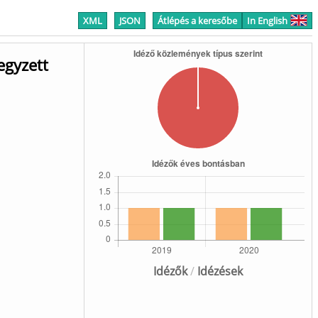
XML
JSON
Átlépés a keresőbe
In English
egyzett
Idézők
/
Idézések