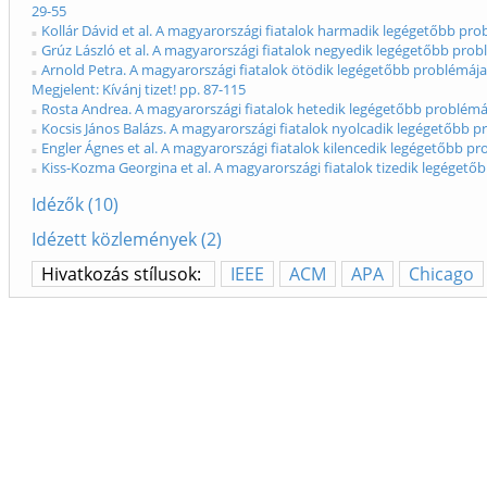
29-55
Kollár Dávid et al. A magyarországi fiatalok harmadik legégetőbb probl
Grúz László et al. A magyarországi fiatalok negyedik legégetőbb probl
Arnold Petra. A magyarországi fiatalok ötödik legégetőbb problémája: 
Megjelent: Kívánj tizet! pp. 87-115
Rosta Andrea. A magyarországi fiatalok hetedik legégetőbb problémája
Kocsis János Balázs. A magyarországi fiatalok nyolcadik legégetőbb pr
Engler Ágnes et al. A magyarországi fiatalok kilencedik legégetőbb probl
Kiss-Kozma Georgina et al. A magyarországi fiatalok tizedik legégetőbb
Idézők (10)
Idézett közlemények (2)
Hivatkozás stílusok:
IEEE
ACM
APA
Chicago