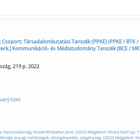
dvég Csoport; Társadalomkutatási Tanszék (PPKE) (PPKE / BTK / 
, szerk.] Kommunikáció- és Médiatudomány Tanszék (BCE / MK
szág, 219 p.
2022
vanj-tizet
 bizonytalanság, kiszámíthatatlan jövő. (2022) Megjelent: Kívánj tizet! pp. 1
émája: anyagi nehézségek, elszegényedés, szegénység. (2022) Megjelent: Kívá