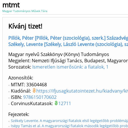
mtmt
Magyar Tudományos Művek Tára
Kívánj tizet!
Pillók, Péter [Pillók, Péter (szociológia), szerk.] Száza
Székely, Levente [Székely, László Levente (szociológia)
Magyar nyelvű Szakkönyv (Könyv) Tudományos
Megjelent: Nemzeti Ifjúsági Tanács, Budapest, Magyaror
Sorozatok:
Ismeretlen ismerősünk: a fiatalok, 1
Azonosítók
MTMT: 33604468
Kiadónál:
https://ifjusagkutatointezet.hu/kiadvany/ki
ISBN:
9786150170602
CorvinusKutatasok:
12711
Fejezetek
Székely Levente. A magyarországi fiatalok első legégetőbb problémája:
Isépy Tamás et al. A magyarországi fiatalok második legégetőbb probl