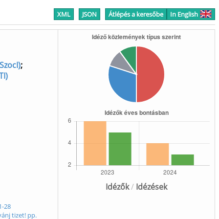
XML
JSON
Átlépés a keresőbe
In English
SzocI)
;
TI)
Idézők
/
Idézések
1-28
nj tizet! pp.