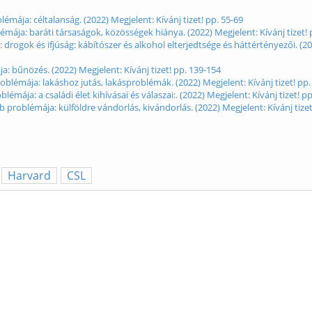
émája: céltalanság. (2022) Megjelent: Kívánj tizet! pp. 55-69
émája: baráti társaságok, közösségek hiánya. (2022) Megjelent: Kívánj tizet! 
drogok és ifjúság: kábítószer és alkohol elterjedtsége és háttértényezői. (2
: bűnözés. (2022) Megjelent: Kívánj tizet! pp. 139-154
oblémája: lakáshoz jutás, lakásproblémák. (2022) Megjelent: Kívánj tizet! pp.
émája: a családi élet kihívásai és válaszai:. (2022) Megjelent: Kívánj tizet! p
 problémája: külföldre vándorlás, kivándorlás. (2022) Megjelent: Kívánj tizet
Harvard
CSL