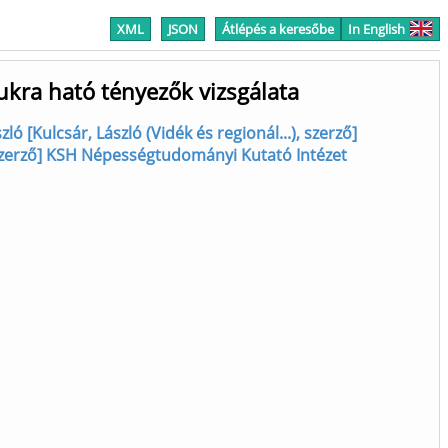
XML
JSON
Átlépés a keresőbe
In English
ukra ható tényezők vizsgálata
zló [Kulcsár, László (Vidék és regionál...), szerző]
), szerző] KSH Népességtudományi Kutató Intézet