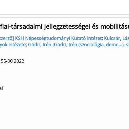
ai-társadalmi jellegzetességei és mobilitás
..), szerző] KSH Népességtudományi Kutató Intézet
;
Kulcsár, Lás
ok Intézete
;
Gödri, Irén [Gödri, Irén (szociológia, demo...
 55-90
2022
ai