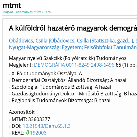
mtmt
Magyar Tudományos Művek Tára
A külföldről hazatérő magyarok demográfi
Obádovics, Csilla [Obádovics, Csilla (Statisztika, gazd.
Nyugat-Magyarországi Egyetem; Felsőbbfokú Tanulmány
Magyar nyelvű Szakcikk (Folyóiratcikk) Tudományos
Megjelent:
DEMOGRÁFIA 0011-8249 2498-6496
65
(1)
pp.
X. Földtudományok Osztálya: A
Demográfiai Osztályközi Állandó Bizottság: A hazai
Szociológiai Tudományos Bizottság: A hazai
Gazdaságtudományi Doktori Minősítő Bizottság: B haz
Regionális Tudományok Bizottsága: B hazai
Azonosítók
MTMT: 33603377
DOI:
10.21543/Dem.65.1.3
REAL:
192008