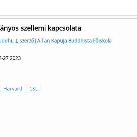
lányos szellemi kapcsolata
uddhi...), szerző] A Tan Kapuja Buddhista Főiskola
4-27
2023
Harvard
CSL