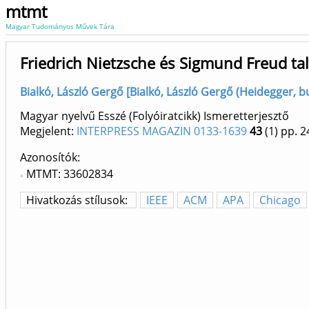
mtmt
Magyar Tudományos Művek Tára
Friedrich Nietzsche és Sigmund Freud ta
Bialkó, László Gergő [Bialkó, László Gergő (Heidegger, b
Magyar nyelvű Esszé (Folyóiratcikk) Ismeretterjesztő
Megjelent:
INTERPRESS MAGAZIN 0133-1639
43
(1)
pp. 2
Azonosítók
MTMT: 33602834
Hivatkozás stílusok:
IEEE
ACM
APA
Chicago