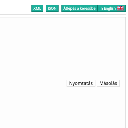
XML
JSON
Átlépés a keresőbe
In English
Nyomtatás
Másolás