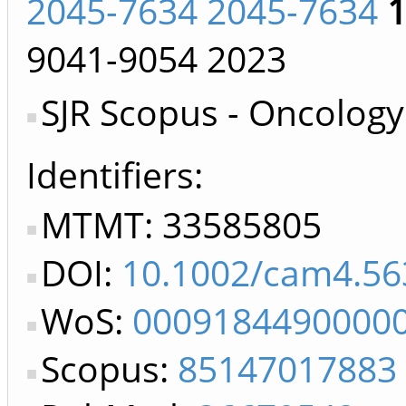
2045-7634 2045-7634
9041-9054
2023
SJR Scopus - Oncology
Identifiers
MTMT: 33585805
DOI:
10.1002/cam4.56
WoS:
0009184490000
Scopus:
85147017883