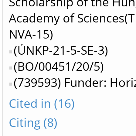
Scholarship of the Hun
Academy of Sciences(
NVA-15)
(ÚNKP-21-5-SE-3)
(BO/00451/20/5)
(739593) Funder: Hor
Cited in (16)
Citing (8)