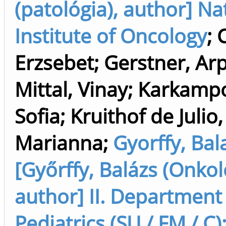
(patológia), author] Na
Institute of Oncology
;
Erzsebet
;
Gerstner, Ar
Mittal, Vinay
;
Karkamp
Sofia
;
Kruithof de Julio,
Marianna
;
Gyorffy, Bal
[Győrffy, Balázs (Onkol
author] II. Department
Pediatrics (SU / FM / C)