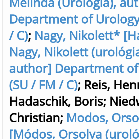
Melinda (Urológia), au
Department of Urology
/ C)
;
Nagy, Nikolett* [H
Nagy, Nikolett (urológia
author] Department of
(SU / FM / C)
;
Reis, Hen
Hadaschik, Boris
;
Nied
Christian
;
Modos, Orso
[Módos, Orsolya (uroló