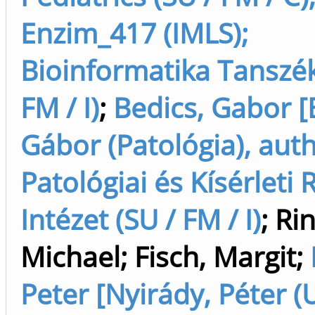
Enzim_417 (IMLS);
Bioinformatika Tanszék
FM / I)
;
Bedics, Gabor [
Gábor (Patológia), aut
Patológiai és Kísérleti
Intézet (SU / FM / I)
;
Rin
Michael
;
Fisch, Margit
;
Peter [Nyirády, Péter (