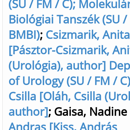
(SU / FM / C); Molekulár
Biológiai Tanszék (SU / 
BMBI)
;
Csizmarik, Anita
[Pásztor-Csizmarik, Ani
(Urológia), author] De
of Urology (SU / FM / C
Csilla [Oláh, Csilla (Uro
author]
;
Gaisa, Nadine 
Andras [Kiss, András