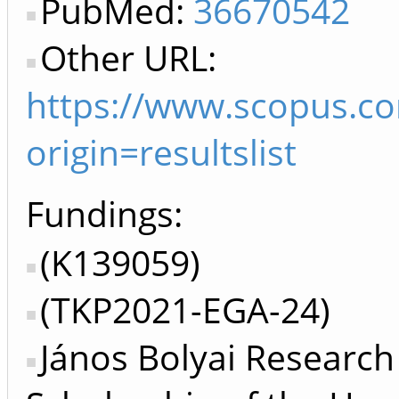
PubMed:
36670542
Other URL:
https://www.scopus.c
origin=resultslist
Fundings:
(K139059)
(TKP2021-EGA-24)
János Bolyai Research