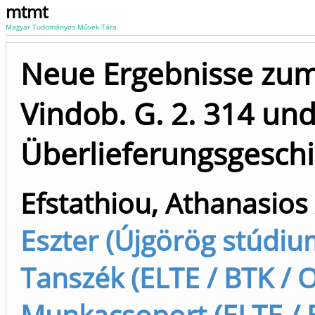
mtmt
Magyar Tudományos Művek Tára
Neue Ergebnisse zum
Vindob. G. 2. 314 und
Überlieferungsgeschi
Efstathiou, Athanasios 
Eszter (Újgörög stúdiu
Tanszék (ELTE / BTK / 
Munkacsoport (ELTE / B