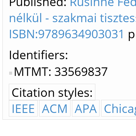
Published:
Rusinné Fed
nélkül - szakmai tisztes
ISBN:9789634903031
p
Identifiers
MTMT: 33569837
Citation styles:
IEEE
ACM
APA
Chica