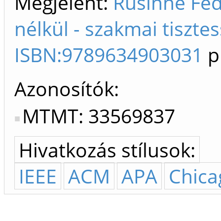
Megjelent:
Rusinné Fed
nélkül - szakmai tisztes
ISBN:9789634903031
p
Azonosítók
MTMT: 33569837
Hivatkozás stílusok:
IEEE
ACM
APA
Chica