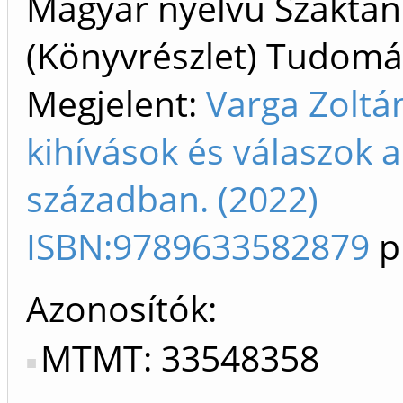
Magyar nyelvű Szakta
(Könyvrészlet) Tudom
Megjelent:
Varga Zoltán
kihívások és válaszok a
században. (2022)
ISBN:9789633582879
p
Azonosítók
MTMT: 33548358