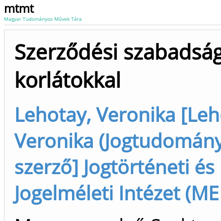
mtmt
Magyar Tudományos Művek Tára
Szerződési szabadsá
korlátokkal
Lehotay, Veronika [Leh
Veronika (Jogtudomány, 
szerző] Jogtörténeti és
Jogelméleti Intézet (ME 