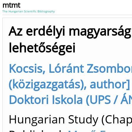
mtmt
The Hungarian Scientific Bibliography
Az erdélyi magyarság
lehetőségei
Kocsis, Lóránt Zsombo
(közigazgatás), author
Doktori Iskola (UPS / 
Hungarian Study (Chapt