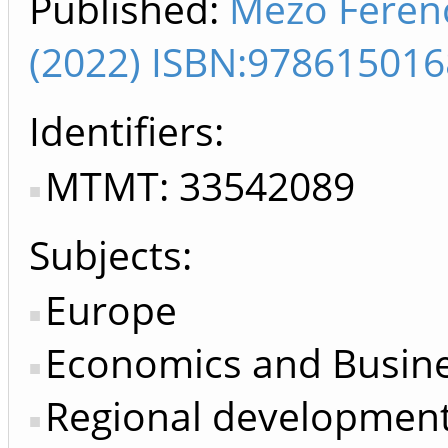
Published:
Mező Ferenc
(2022) ISBN:97861501
Identifiers
MTMT: 33542089
Subjects:
Europe
Economics and Busin
Regional developmen