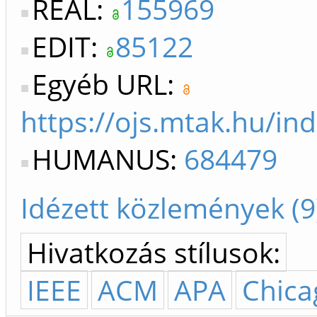
REAL:
155969
EDIT:
85122
Egyéb URL:
https://ojs.mtak.hu/in
HUMANUS:
684479
Idézett közlemények (9
Hivatkozás stílusok:
IEEE
ACM
APA
Chica