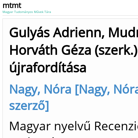
mtmt
Magyar Tudományos Művek Tára
Gulyás Adrienn, Mudri
Horváth Géza (szerk.
újrafordítása
Nagy, Nóra [Nagy, Nór
szerző]
Magyar nyelvű Recenzió/