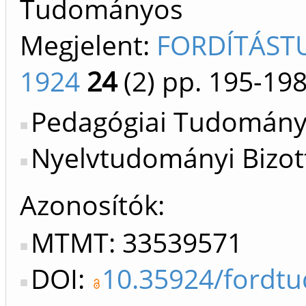
Tudományos
Megjelent:
FORDÍTÁST
1924
24
(2)
pp. 195-19
Pedagógiai Tudományo
Nyelvtudományi Bizot
Azonosítók
MTMT: 33539571
DOI:
10.35924/fordtu