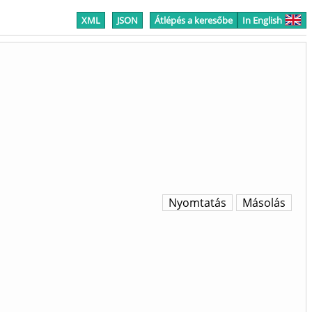
XML
JSON
Átlépés a keresőbe
In English
Nyomtatás
Másolás