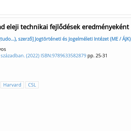
ad eleji technikai fejlődések eredményeként
tudo...), szerző] Jogtörténeti és Jogelméleti Intézet (ME / ÁJK)
yos
XI. században. (2022) ISBN:9789633582879
pp. 25-31
Harvard
CSL