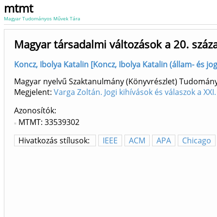
mtmt
Magyar Tudományos Művek Tára
Magyar társadalmi változások a 20. száz
Koncz, Ibolya Katalin [Koncz, Ibolya Katalin (állam- és jog
Magyar nyelvű Szaktanulmány (Könyvrészlet) Tudomán
Megjelent:
Varga Zoltán. Jogi kihívások és válaszok a X
Azonosítók
MTMT: 33539302
Hivatkozás stílusok:
IEEE
ACM
APA
Chicago