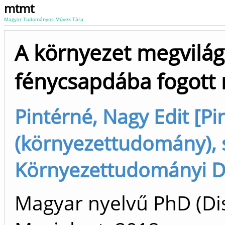
mtmt
Magyar Tudományos Művek Tára
A környezet megvilág
fénycsapdába fogott 
Pintérné, Nagy Edit [Pi
(környezettudomány), s
Környezettudományi Do
Magyar nyelvű PhD (Di