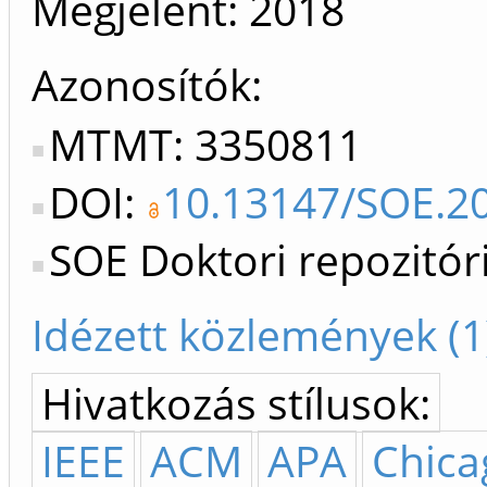
Megjelent:
2018
Azonosítók
MTMT: 3350811
DOI:
10.13147/SOE.2
SOE Doktori repozitó
Idézett közlemények (1
Hivatkozás stílusok:
IEEE
ACM
APA
Chica