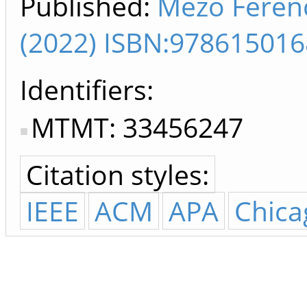
Published:
Mező Ferenc
(2022) ISBN:97861501
Identifiers
MTMT: 33456247
Citation styles:
IEEE
ACM
APA
Chica