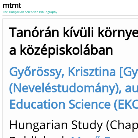
mtmt
The Hungarian Scientific Bibliography
Tanórán kívüli környe
a középiskolában
Győrössy, Krisztina [Gy
(Neveléstudomány), au
Education Science (EKC
Hungarian Study (Chap