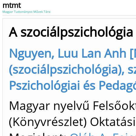
mtmt
Magyar Tudományos Művek Tára
A szociálpszichológia
Nguyen, Luu Lan Anh [
(szociálpszichológia), s
Pszichológiai és Pedagóg
Magyar nyelvű Felsőok
(Könyvrészlet) Oktatási