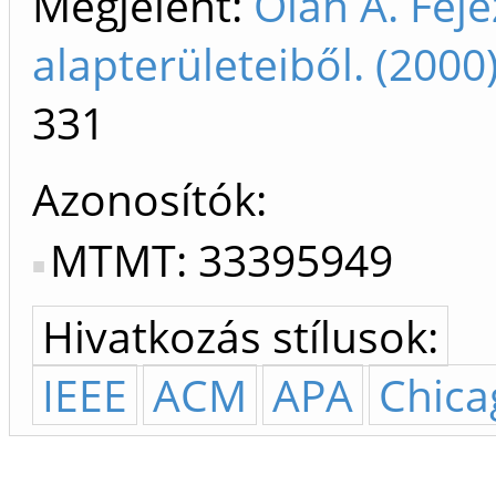
Megjelent:
Oláh A. Feje
alapterületeiből. (200
331
Azonosítók
MTMT: 33395949
Hivatkozás stílusok:
IEEE
ACM
APA
Chica