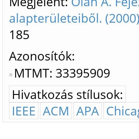
Megjelent:
Oláh A. Feje
alapterületeiből. (200
185
Azonosítók
MTMT: 33395909
Hivatkozás stílusok:
IEEE
ACM
APA
Chica