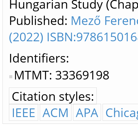
Hungarian Study (Chapt
Published:
Mező Ferenc
(2022) ISBN:97861501
Identifiers
MTMT: 33369198
Citation styles:
IEEE
ACM
APA
Chica