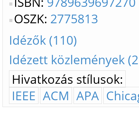
ISBN:
9789639697270
OSZK:
2775813
Idézők (110)
Idézett közlemények (2
Hivatkozás stílusok:
IEEE
ACM
APA
Chica