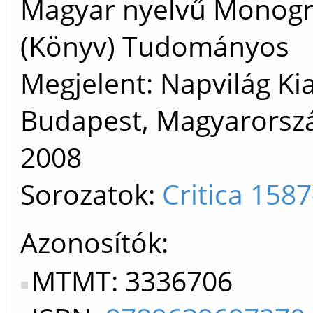
Magyar nyelvű Monogr
(Könyv) Tudományos
Megjelent: Napvilág Ki
Budapest, Magyarorszá
2008
Sorozatok:
Critica 158
Azonosítók
MTMT: 3336706