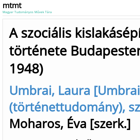
mtmt
Magyar Tudományos Művek Tára
A szociális kislakásép
története Budapeste
1948)
Umbrai, Laura [Umbrai
(történettudomány), sz
Moharos, Éva [szerk.]